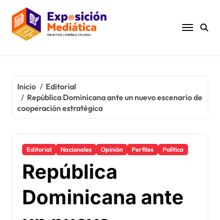
Ir
al
contenido
Inicio
Editorial
República Dominicana ante un nuevo escenario de
cooperación estratégica
Editorial
Nacionales
Opinión
Perfiles
Política
República
Dominicana ante