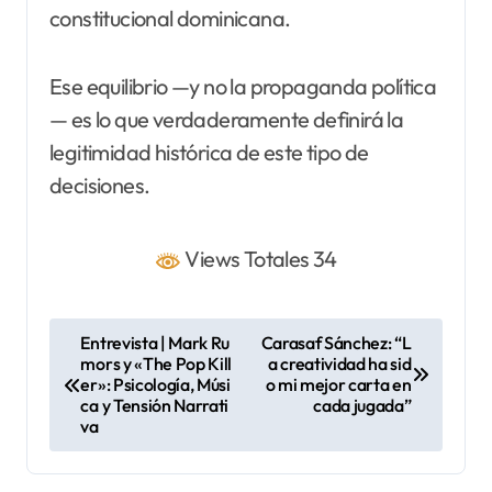
constitucional dominicana.
Ese equilibrio —y no la propaganda política
— es lo que verdaderamente definirá la
legitimidad histórica de este tipo de
decisiones.
Views Totales 34
N
Entrevista | Mark Ru
Carasaf Sánchez: “L
mors y «The Pop Kill
a creatividad ha sid
a
er»: Psicología, Músi
o mi mejor carta en
v
ca y Tensión Narrati
cada jugada”
va
e
g