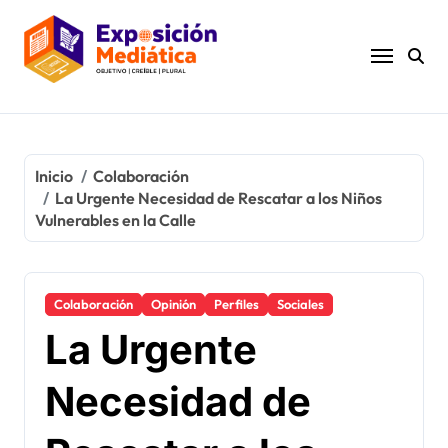
Ir
al
contenido
Inicio
Colaboración
La Urgente Necesidad de Rescatar a los Niños
Vulnerables en la Calle
Colaboración
Opinión
Perfiles
Sociales
La Urgente
Necesidad de