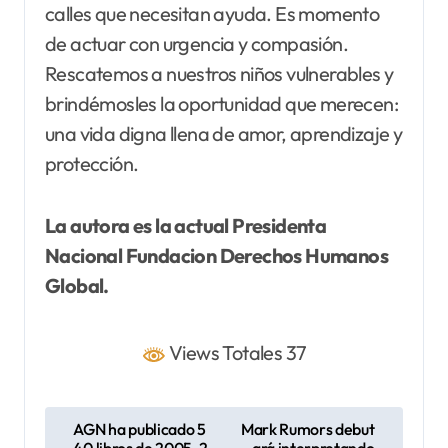
calles que necesitan ayuda. Es momento
de actuar con urgencia y compasión.
Rescatemos a nuestros niños vulnerables y
brindémosles la oportunidad que merecen:
una vida digna llena de amor, aprendizaje y
protección.
La autora es la actual Presidenta
Nacional Fundacion Derechos Humanos
Global.
Views Totales 37
N
AGN ha publicado 5
Mark Rumors debut
40 libros de 2005-2
ará interpretando