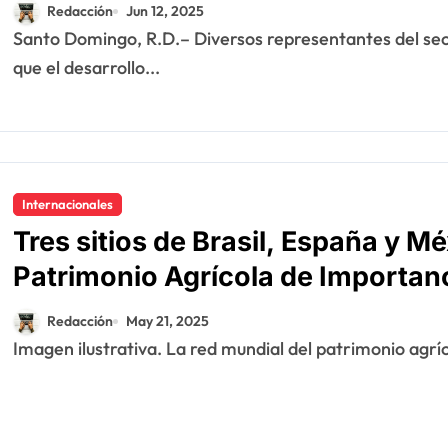
comunidades locales
Redacción
Jun 12, 2025
Santo Domingo, R.D.– Diversos representantes del sector medioambiental coincidieron en señalar
que el desarrollo...
Internacionales
Tres sitios de Brasil, España y Méx
Patrimonio Agrícola de Importan
Redacción
May 21, 2025
Imagen ilustrativa. La red mundial del patrimonio agrí