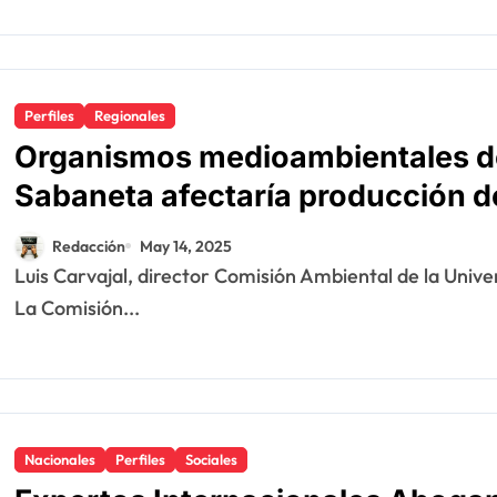
Perfiles
Regionales
Organismos medioambientales d
Sabaneta afectaría producción d
Dominicana
Redacción
May 14, 2025
Luis Carvajal, director Comisión Ambiental de la Universidad Autónoma de Santo Domingo (UASD).
La Comisión...
Nacionales
Perfiles
Sociales